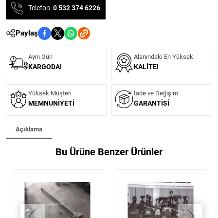
Telefon:
0 532 374 6226
Paylaş
Aynı Gün
Alanındaki En Yüksek
KARGODA!
KALITE!
Yüksek Müşteri
İade ve Değişim
MEMNUNIYETI
GARANTISI
Açıklama
Bu Ürüne Benzer Ürünler