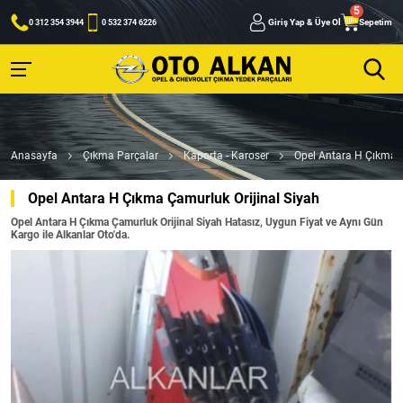
Giriş Yap & Üye Ol
Sepetim
0 312 354 3944
0 532 374 6226
Anasayfa
Çıkma Parçalar
Kaporta - Karoser
Opel Antara H Çıkma Ç
Opel Antara H Çıkma Çamurluk Orijinal Siyah
Opel Antara H Çıkma Çamurluk Orijinal Siyah Hatasız, Uygun Fiyat ve Aynı Gün
Kargo ile Alkanlar Oto'da.