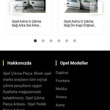
Opel Astra G Çıkma
Opel Astra G Çıkma
Sağ Arka Sol Arka
Sağ Ön Kapı Orijinal
Kapı Orijinal Gümüş
Gümüş Gri
Gri
Hakkımızda
Opel Modeller
Captiva
Opel Çıkma Parça: Binek opel
marka araçların tüm orjinal
Frontera
çıkma parçalarını uygun
Mokka
fiyatlarla mağazamızda
Antara
bulabilirsiniz. Opel Çıkma
Parça Ankara - Opel Yedek
Astra