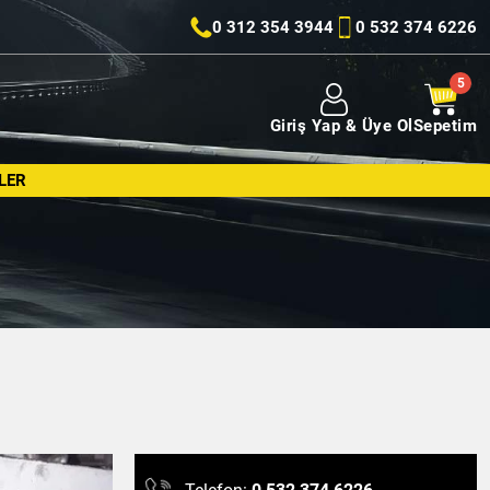
0 312 354 3944
0 532 374 6226
Giriş Yap & Üye Ol
Sepetim
LER