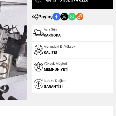
Telefon:
0 532 374 6226
Paylaş
Aynı Gün
KARGODA!
Alanındaki En Yüksek
KALITE!
Yüksek Müşteri
MEMNUNIYETI
İade ve Değişim
GARANTISI