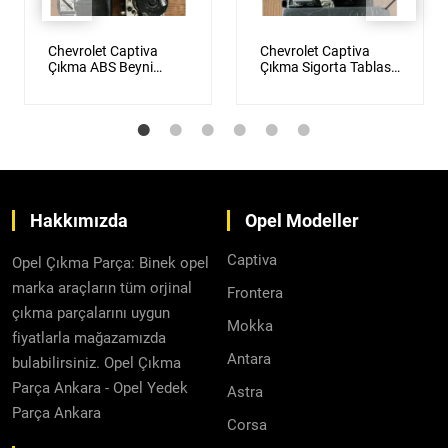
Chevrolet Captiva
Chevrolet Captiva
Çıkma ABS Beyni
Çıkma Sigorta Tablası
Orijinal
Orijinal
Hakkımızda
Opel Modeller
Captiva
Opel Çıkma Parça: Binek opel
marka araçların tüm orjinal
Frontera
çıkma parçalarını uygun
Mokka
fiyatlarla mağazamızda
Antara
bulabilirsiniz. Opel Çıkma
Parça Ankara - Opel Yedek
Astra
Parça Ankara
Corsa