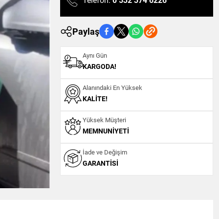
Telefon:
0 532 374 6226
Paylaş
Aynı Gün
KARGODA!
Alanındaki En Yüksek
KALITE!
Yüksek Müşteri
MEMNUNIYETI
İade ve Değişim
GARANTISI