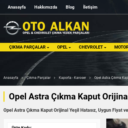
Anasayfa
Hakkımızda
Blog
İletişim
ÇIKMA PARÇALAR
OPEL
CHEVROLET
MOTOR
Anasayfa
Çıkma Parçalar
Kaporta - Karoser
Opel Astra Çıkma Kapu
Opel Astra Çıkma Kaput Orijinal
Opel Astra Çıkma Kaput Orijinal Yeşil Hatasız, Uygun Fiyat ve
Ürün Kodu: