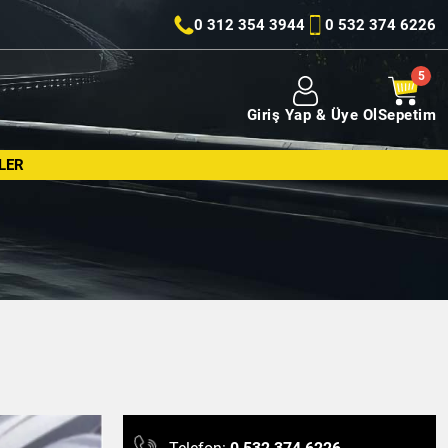
0 312 354 3944
0 532 374 6226
Giriş Yap & Üye Ol
Sepetim
LER