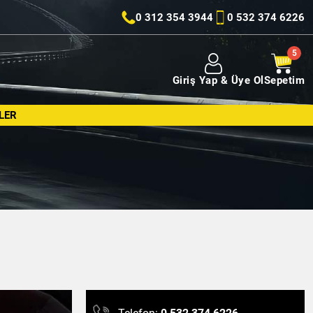
0 312 354 3944
0 532 374 6226
Giriş Yap & Üye Ol
Sepetim
LER