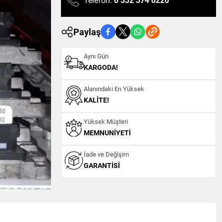
Telefon:
0 532 374 6226
Paylaş
Aynı Gün
KARGODA!
Alanındaki En Yüksek
KALITE!
Yüksek Müşteri
MEMNUNIYETI
İade ve Değişim
GARANTISI