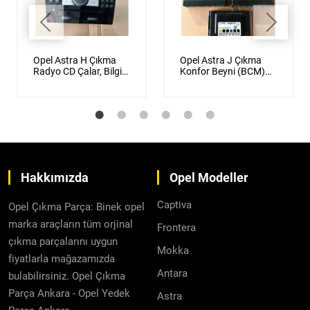
Opel Astra H Çıkma
Opel Astra J Çıkma
Radyo CD Çalar, Bilgi
Konfor Beyni (BCM)
Ekranı, Yol Bilgisayarı
Orijinal
Orijinal
Hakkımızda
Opel Modeller
Captiva
Opel Çıkma Parça: Binek opel
marka araçların tüm orjinal
Frontera
çıkma parçalarını uygun
Mokka
fiyatlarla mağazamızda
Antara
bulabilirsiniz. Opel Çıkma
Parça Ankara - Opel Yedek
Astra