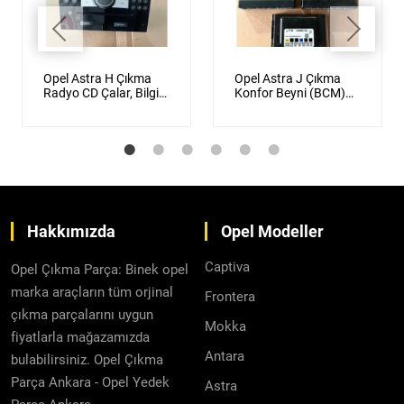
Opel Astra H Çıkma
Opel Astra J Çıkma
Radyo CD Çalar, Bilgi
Konfor Beyni (BCM)
Ekranı, Yol Bilgisayarı
Orijinal
Orijinal
Hakkımızda
Opel Modeller
Captiva
Opel Çıkma Parça: Binek opel
marka araçların tüm orjinal
Frontera
çıkma parçalarını uygun
Mokka
fiyatlarla mağazamızda
Antara
bulabilirsiniz. Opel Çıkma
Parça Ankara - Opel Yedek
Astra