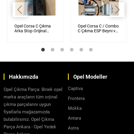
Opel Corsa C Çıkma
Opel Corsa C / Combo
Arka Stop Orijinal
C Çıkma ESP Beyni ve
Siyah Füme
Direksiyon Beyni
Orijinal
Hakkımızda
Opel Modeller
Captiva
Opel Çıkma Parça: Binek opel
marka araçların tüm orjinal
Frontera
çıkma parçalarını uygun
Mokka
fiyatlarla mağazamızda
Antara
bulabilirsiniz. Opel Çıkma
Parça Ankara - Opel Yedek
Astra