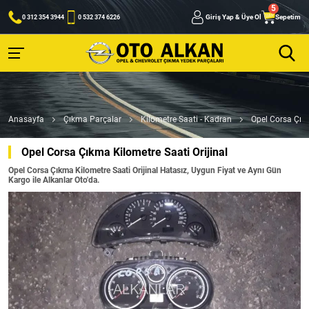
Giriş Yap & Üye Ol
Sepetim
0 312 354 3944
0 532 374 6226
Anasayfa
Çıkma Parçalar
Kilometre Saati - Kadran
Opel Corsa Çıkm
Opel Corsa Çıkma Kilometre Saati Orijinal
Opel Corsa Çıkma Kilometre Saati Orijinal Hatasız, Uygun Fiyat ve Aynı Gün
Kargo ile Alkanlar Oto'da.