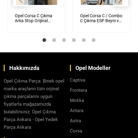
Opel Corsa C Çıkma
Opel Corsa C / Combo
Arka Stop Orijinal
C Çıkma ESP Beyni ve
Siyah Füme
Direksiyon Beyni
Orijinal
Hakkımızda
Opel Modeller
Captiva
Opel Çıkma Parça: Binek opel
marka araçların tüm orjinal
Frontera
çıkma parçalarını uygun
Mokka
fiyatlarla mağazamızda
Antara
bulabilirsiniz. Opel Çıkma
Parça Ankara - Opel Yedek
Astra
Parça Ankara
Corsa