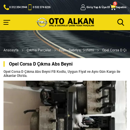
Giriş Yap & Üye Ol
Sepetim
0 312 354 3944
0 532 374 6226
Anasayfa
Çıkma Parçalar
Fren - Debriyaj Sistemi
Opel Corsa D Çık
Opel Corsa D Çıkma Abs Beyni
Opel Corsa D Çıkma Abs Beyni FB Kodlu, Uygun Fiyat ve Aynı Gün Kargo ile
Alkanlar Oto'da.