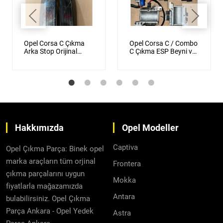
Opel Corsa C Çıkma
Opel Corsa C / Combo
Arka Stop Orijinal
C Çıkma ESP Beyni ve
Siyah Füme
Direksiyon Beyni
Orijinal
Hakkımızda
Opel Modeller
Captiva
Opel Çıkma Parça: Binek opel
marka araçların tüm orjinal
Frontera
çıkma parçalarını uygun
Mokka
fiyatlarla mağazamızda
Antara
bulabilirsiniz. Opel Çıkma
Parça Ankara - Opel Yedek
Astra