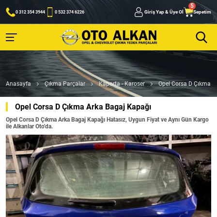
Giriş Yap & Üye Ol
Sepetim
0 312 354 3944
0 532 374 6226
Anasayfa
Çıkma Parçalar
Kaporta - Karoser
Opel Corsa D Çıkma A
Opel Corsa D Çıkma Arka Bagaj Kapağı
Opel Corsa D Çıkma Arka Bagaj Kapağı Hatasız, Uygun Fiyat ve Aynı Gün Kargo
ile Alkanlar Oto'da.