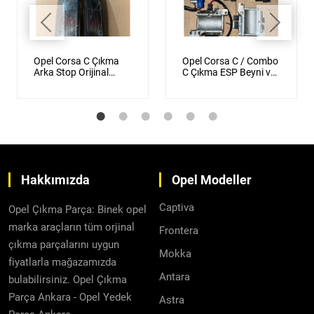
Opel Corsa C Çıkma
Opel Corsa C / Combo
Arka Stop Orijinal
C Çıkma ESP Beyni ve
Siyah Füme
Direksiyon Beyni
Orijinal
Hakkımızda
Opel Modeller
Captiva
Opel Çıkma Parça: Binek opel
marka araçların tüm orjinal
Frontera
çıkma parçalarını uygun
Mokka
fiyatlarla mağazamızda
Antara
bulabilirsiniz. Opel Çıkma
Parça Ankara - Opel Yedek
Astra