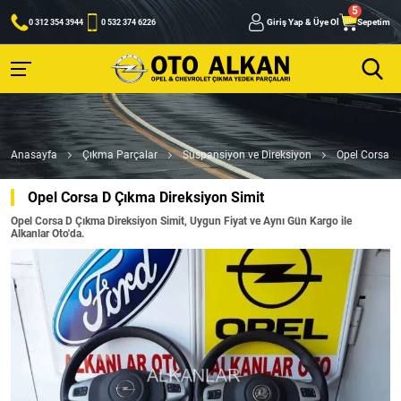
Giriş Yap & Üye Ol
Sepetim
0 312 354 3944
0 532 374 6226
Anasayfa
Çıkma Parçalar
Süspansiyon ve Direksiyon
Opel Corsa D
Opel Corsa D Çıkma Direksiyon Simit
Opel Corsa D Çıkma Direksiyon Simit, Uygun Fiyat ve Aynı Gün Kargo ile
Alkanlar Oto'da.