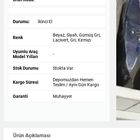
Durumu:
İkinci El
Beyaz, Siyah, Gümüş Gri,
Renk
Lacivert, Gri, Kırmızı
Uyumlu Araç
-
Model Yılları
Stok Durumu
Stokta Var
Depomuzdan Hemen
Kargo Süresi
Teslim / Aynı Gün Kargo
Garanti
Muhayyer
Ürün Açıklaması