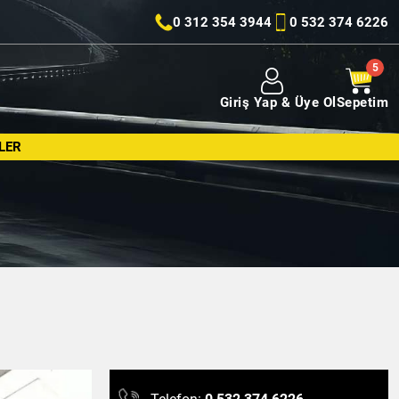
0 312 354 3944
0 532 374 6226
Giriş Yap & Üye Ol
Sepetim
LER