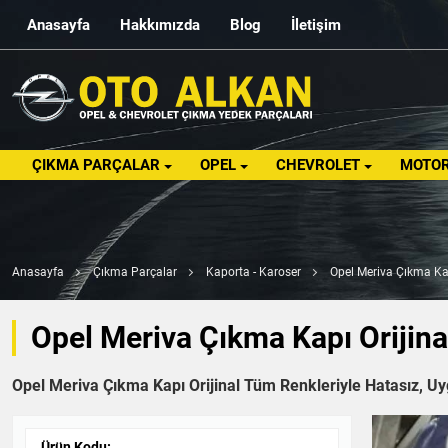
Anasayfa
Hakkımızda
Blog
İletişim
ÇIKMA PARÇALAR
OPEL
CHEVROLET
MOTOR
Anasayfa
Çıkma Parçalar
Kaporta - Karoser
Opel Meriva Çıkma Kap
Opel Meriva Çıkma Kapı Orijin
Opel Meriva Çıkma Kapı Orijinal Tüm Renkleriyle Hatasız, Uyg
Ürün Kodu: