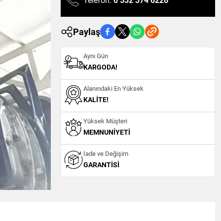
Telefon:
0 532 374 6226
Paylaş
Aynı Gün
KARGODA!
Alanındaki En Yüksek
KALITE!
Yüksek Müşteri
MEMNUNIYETI
İade ve Değişim
GARANTISI