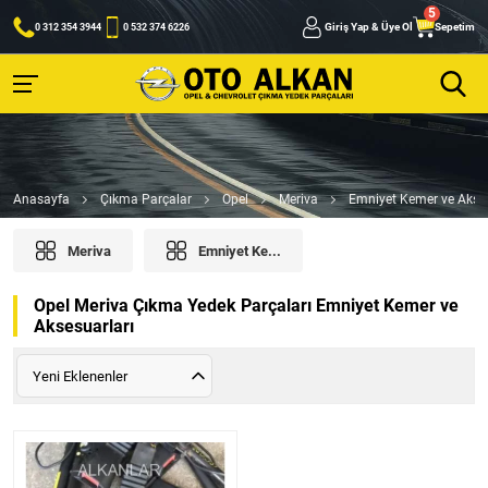
Giriş Yap & Üye Ol
Sepetim
0 312 354 3944
0 532 374 6226
Anasayfa
Çıkma Parçalar
Opel
Meriva
Emniyet Kemer ve Akses
Meriva
Emniyet Ke...
Opel Meriva Çıkma Yedek Parçaları Emniyet Kemer ve
Aksesuarları
Yeni Eklenenler