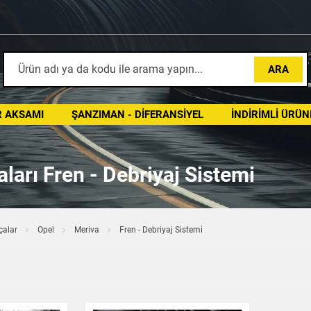
ARA
 AKSAMI
ŞANZIMAN - DIFERANSIYEL
İNDIRIMLI ÜRÜN
arı Fren - Debriyaj Sistemi
çalar
Opel
Meriva
Fren - Debriyaj Sistemi