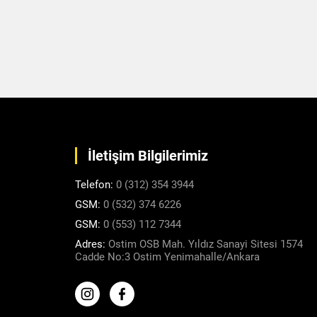
İletişim Bilgilerimiz
Telefon:
0 (312) 354 3944
GSM:
0 (532) 374 6226
GSM:
0 (553) 112 7344
Adres:
Ostim OSB Mah. Yıldız Sanayi Sitesi 1574
Cadde No:3 Ostim Yenimahalle/Ankara