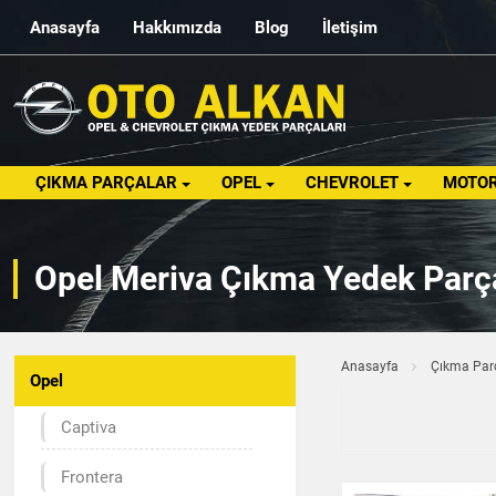
Anasayfa
Hakkımızda
Blog
İletişim
ÇIKMA PARÇALAR
OPEL
CHEVROLET
MOTOR
Opel Meriva Çıkma Yedek Parçal
Anasayfa
Çıkma Par
Opel
Captiva
Frontera