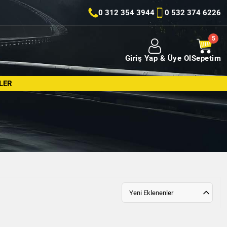
0 312 354 3944
0 532 374 6226
Giriş Yap & Üye Ol
Sepetim
LER
Yeni Eklenenler