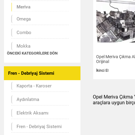
Meriva
Omega
Combo
Mokka
ÖNCEKI KATEGORILERE DÖN
Opel Meriva Çıkma A
Antara
Orijinal
İkinci El
Fren - Debriyaj Sistemi
Zafira
Kaporta - Karoser
Vectra
Opel Meriva Çıkma Y
Aydınlatma
Astra
araçlara uygun birç
Elektrik Aksamı
Corsa
Fren - Debriyaj Sistemi
Insignia