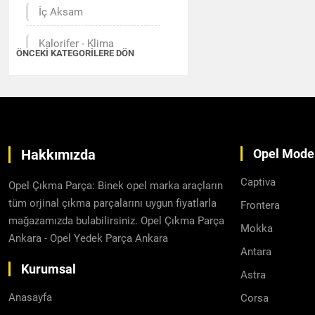
İç Aksam
Kalorifer - Klima
ÖNCEKI KATEGORILERE DÖN
Kilit - Kontak
Motor Aksamı
Radyatör - Fan
Hakkımızda
Opel Model
Şanzıman - Diferansiyel
Captiva
Opel Çıkma Parça: Binek opel marka araçların
Yakıt Sistemi
tüm orjinal çıkma parçalarını uygun fiyatlarla
Frontera
mağazamızda bulabilirsiniz. Opel Çıkma Parça
Mokka
Airbag
Ankara - Opel Yedek Parça Ankara
Antara
Emniyet Kemer ve
Kurumsal
Astra
Aksesuarları
Anasayfa
Corsa
Süspansiyon ve