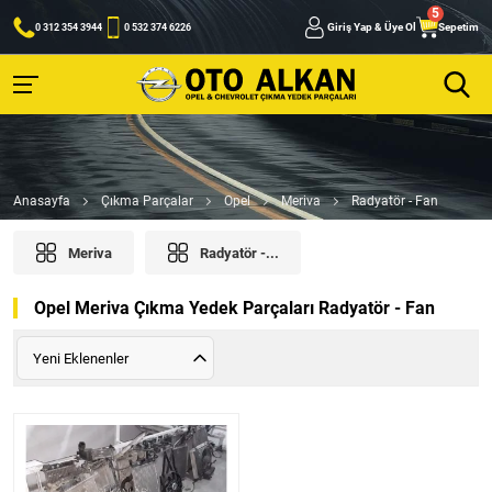
Giriş Yap & Üye Ol
Sepetim
0 312 354 3944
0 532 374 6226
Anasayfa
Çıkma Parçalar
Opel
Meriva
Radyatör - Fan
Meriva
Radyatör -...
Opel Meriva Çıkma Yedek Parçaları Radyatör - Fan
Yeni Eklenenler