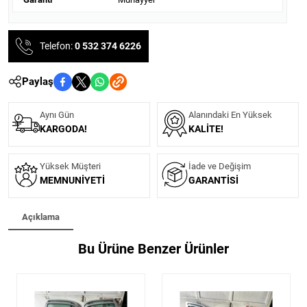
Telefon:
0 532 374 6226
Paylaş
Aynı Gün
Alanındaki En Yüksek
KARGODA!
KALITE!
Yüksek Müşteri
İade ve Değişim
MEMNUNIYETI
GARANTISI
Açıklama
Bu Ürüne Benzer Ürünler