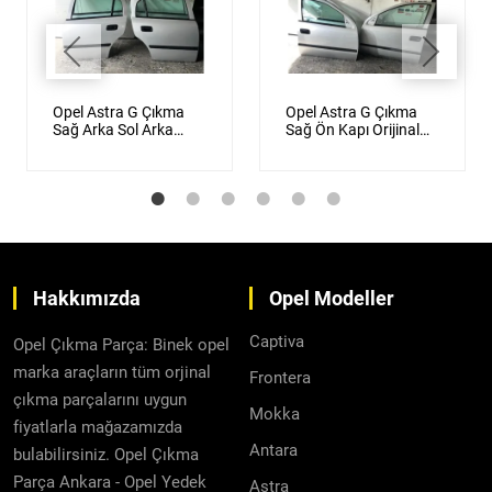
Opel Astra G Çıkma
Opel Astra G Çıkma
Sağ Arka Sol Arka
Sağ Ön Kapı Orijinal
Kapı Orijinal Gümüş
Gümüş Gri
Gri
Hakkımızda
Opel Modeller
Captiva
Opel Çıkma Parça: Binek opel
marka araçların tüm orjinal
Frontera
çıkma parçalarını uygun
Mokka
fiyatlarla mağazamızda
Antara
bulabilirsiniz. Opel Çıkma
Parça Ankara - Opel Yedek
Astra