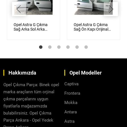
Opel Astra G Çıkma
Opel Astra G Çıkma
Sağ Arka Sol Arka
Sağ Ön Kapı Orijinal
Kapı Orijinal Gümüş
Gümüş Gri
Gri
Hakkımızda
Opel Modeller
Captiva
Opel Çıkma Parça: Binek opel
marka araçların tüm orjinal
Frontera
çıkma parçalarını uygun
Mokka
fiyatlarla mağazamızda
Antara
bulabilirsiniz. Opel Çıkma
Parça Ankara - Opel Yedek
Astra