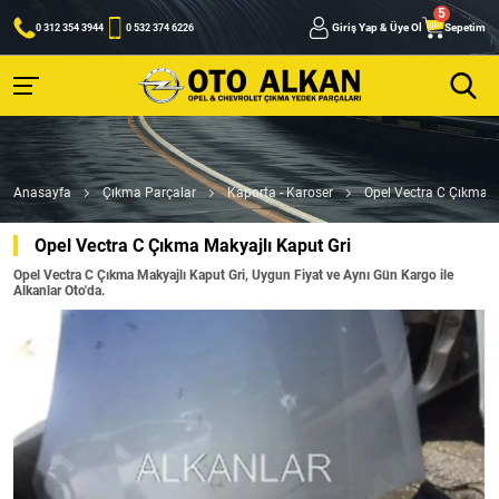
Giriş Yap & Üye Ol
Sepetim
0 312 354 3944
0 532 374 6226
Anasayfa
Çıkma Parçalar
Kaporta - Karoser
Opel Vectra C Çıkma M
Opel Vectra C Çıkma Makyajlı Kaput Gri
Opel Vectra C Çıkma Makyajlı Kaput Gri, Uygun Fiyat ve Aynı Gün Kargo ile
Alkanlar Oto'da.