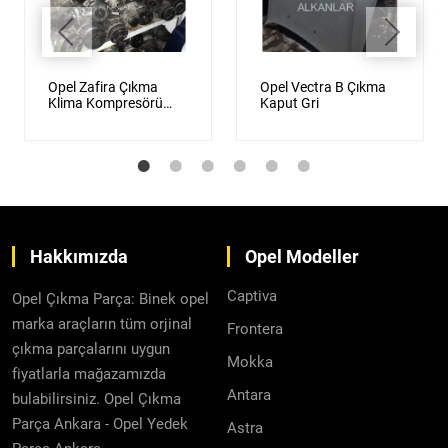
Opel Zafira Çıkma
Opel Vectra B Çıkma
Klima Kompresörü
Kaput Gri
Orijinal
Hakkımızda
Opel Modeller
Captiva
Opel Çıkma Parça: Binek opel
marka araçların tüm orjinal
Frontera
çıkma parçalarını uygun
Mokka
fiyatlarla mağazamızda
Antara
bulabilirsiniz. Opel Çıkma
Parça Ankara - Opel Yedek
Astra