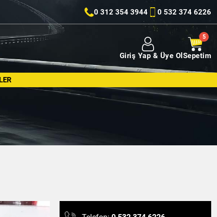
0 312 354 3944
0 532 374 6226
Giriş Yap & Üye Ol
Sepetim
LER