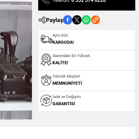
Telefon:
0 532 374 6226
Paylaş
Aynı Gün
KARGODA!
Alanındaki En Yüksek
KALITE!
Yüksek Müşteri
MEMNUNIYETI
İade ve Değişim
GARANTISI