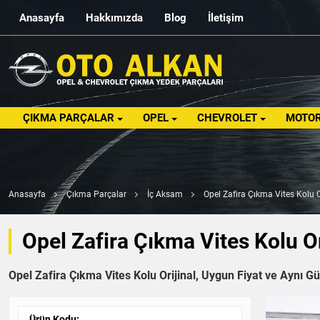
Anasayfa
Hakkımızda
Blog
İletişim
ÇIKMA PARÇALAR
OPEL
CHEVROLET
MOTOR
Anasayfa
Çıkma Parçalar
İç Aksam
Opel Zafira Çıkma Vites Kolu O
Opel Zafira Çıkma Vites Kolu Or
Opel Zafira Çıkma Vites Kolu Orijinal, Uygun Fiyat ve Aynı Gü
Ürün Kodu: