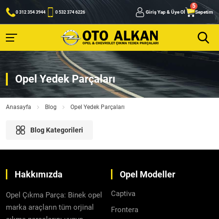
Giriş Yap & Üye Ol
Sepetim
0 312 354 3944
0 532 374 6226
Opel Yedek Parçaları
Anasayfa
Blog
Opel Yedek Parçaları
Blog Kategorileri
Hakkımızda
Opel Modeller
Captiva
Opel Çıkma Parça: Binek opel
marka araçların tüm orjinal
Frontera