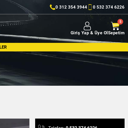
0 312 354 3944
0 532 374 6226
Giriş Yap & Üye Ol
Sepetim
LER