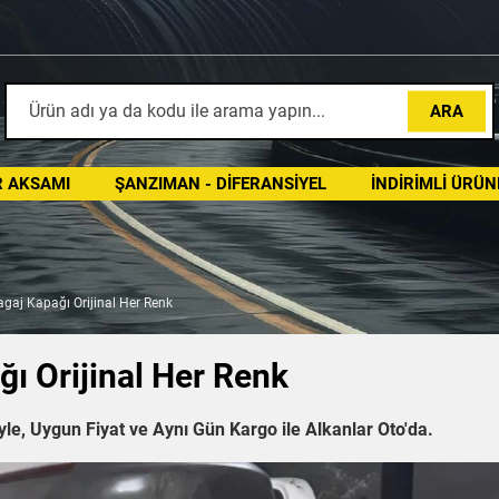
ARA
 AKSAMI
ŞANZIMAN - DIFERANSIYEL
İNDIRIMLI ÜRÜN
aj Kapağı Orijinal Her Renk
ı Orijinal Her Renk
e, Uygun Fiyat ve Aynı Gün Kargo ile Alkanlar Oto'da.