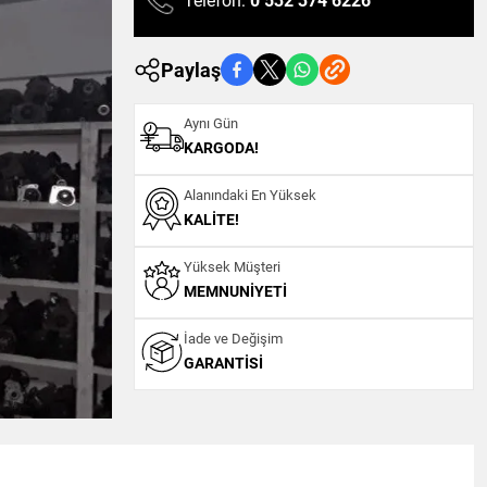
Telefon:
0 532 374 6226
Paylaş
Aynı Gün
KARGODA!
Alanındaki En Yüksek
KALITE!
Yüksek Müşteri
MEMNUNIYETI
İade ve Değişim
GARANTISI