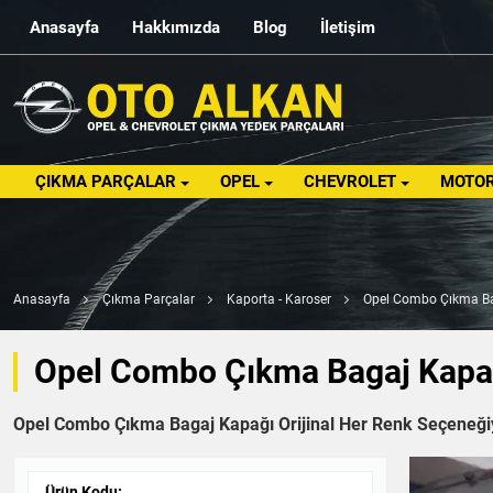
Anasayfa
Hakkımızda
Blog
İletişim
ÇIKMA PARÇALAR
OPEL
CHEVROLET
MOTOR
Anasayfa
Çıkma Parçalar
Kaporta - Karoser
Opel Combo Çıkma Bag
Opel Combo Çıkma Bagaj Kapağ
Opel Combo Çıkma Bagaj Kapağı Orijinal Her Renk Seçeneğiyl
Ürün Kodu: