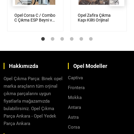
Opel Corsa C / Combo
Opel Zafira Çıkma
C Çıkma ESP Beyni ve
Kapı Kiliti Orijinal
Direksiyon Beyni
Orijinal
Hakkımızda
Opel Modeller
Captiva
Opel Çıkma Parça: Binek opel
marka araçların tüm orjinal
Frontera
çıkma parçalarını uygun
Mokka
fiyatlarla mağazamızda
Antara
bulabilirsiniz. Opel Çıkma
Parça Ankara - Opel Yedek
Astra
Parça Ankara
Corsa