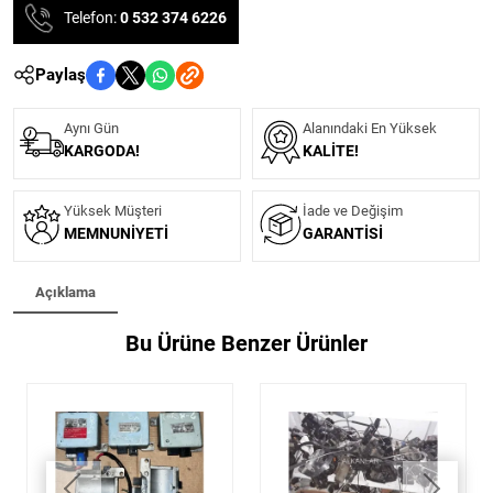
Telefon:
0 532 374 6226
Paylaş
Aynı Gün
Alanındaki En Yüksek
KARGODA!
KALITE!
Yüksek Müşteri
İade ve Değişim
MEMNUNIYETI
GARANTISI
Açıklama
Bu Ürüne Benzer Ürünler