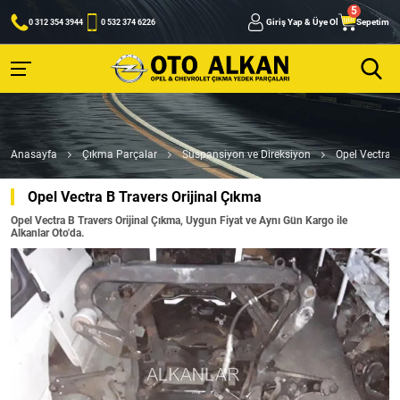
Giriş Yap & Üye Ol
Sepetim
0 312 354 3944
0 532 374 6226
Anasayfa
Çıkma Parçalar
Süspansiyon ve Direksiyon
Opel Vectra B
Opel Vectra B Travers Orijinal Çıkma
Opel Vectra B Travers Orijinal Çıkma, Uygun Fiyat ve Aynı Gün Kargo ile
Alkanlar Oto'da.