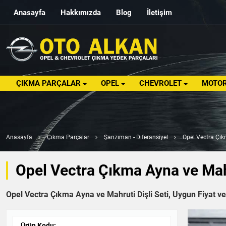
Anasayfa
Hakkımızda
Blog
İletişim
ÇIKMA PARÇALAR
OPEL
CHEVROLET
MOTOR
Anasayfa
Çıkma Parçalar
Şanzıman - Diferansiyel
Opel Vectra Çık
Opel Vectra Çıkma Ayna ve Mahr
Opel Vectra Çıkma Ayna ve Mahruti Dişli Seti, Uygun Fiyat ve
Ürün Kodu: