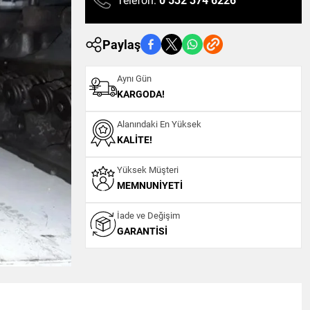
Telefon:
0 532 374 6226
Paylaş
Aynı Gün
KARGODA!
Alanındaki En Yüksek
KALITE!
Yüksek Müşteri
MEMNUNIYETI
İade ve Değişim
GARANTISI