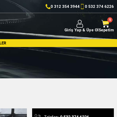
0 312 354 3944
0 532 374 6226
Giriş Yap & Üye Ol
Sepetim
LER