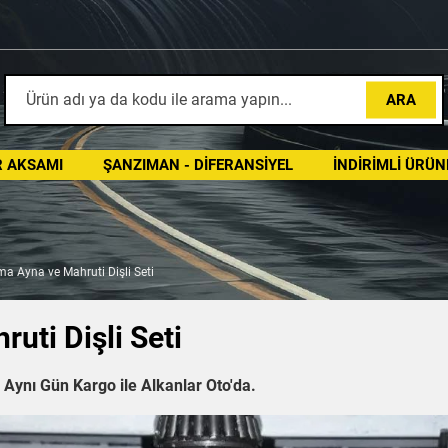
ARA
 AKSAMI
ŞANZIMAN - DIFERANSIYEL
İNDIRIMLI ÜRÜN
ma Ayna ve Mahruti Dişli Seti
uti Dişli Seti
 Aynı Gün Kargo ile Alkanlar Oto'da.