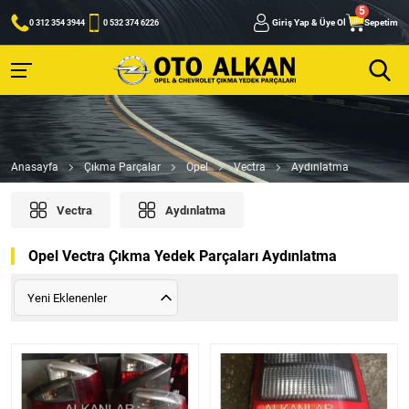
Giriş Yap & Üye Ol
Sepetim
0 312 354 3944
0 532 374 6226
Anasayfa
Çıkma Parçalar
Opel
Vectra
Aydınlatma
Vectra
Aydınlatma
Opel Vectra Çıkma Yedek Parçaları Aydınlatma
Yeni Eklenenler