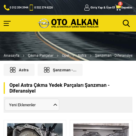
Giriş Yap & Üye Ol
Sepetim
0 312 354 3944
0 532 374 6226
Anasayfa
Çıkma Parçalar
Opel
Astra
Şanzıman - Diferansiyel
Astra
Şanzıman -...
Opel Astra Çıkma Yedek Parçaları Şanzıman -
Diferansiyel
Yeni Eklenenler