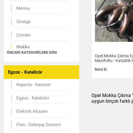
Meriva
Omega
Combo
Mokka
ÖNCEKI KATEGORILERE DÖN
Opel Mokka Çıkma E
Antara
Manifoltu - Katalitik
İkinci El
Egzoz - Katalizör
Zafira
Kaporta - Karoser
Vectra
Opel Mokka Çıkma Ye
Egzoz - Katalizör
Astra
uygun birçok farklı
Elektrik Aksamı
Corsa
Fren - Debriyaj Sistemi
Insignia