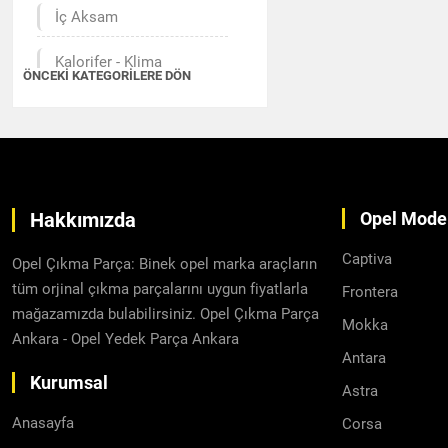
İç Aksam
Kalorifer - Klima
ÖNCEKI KATEGORILERE DÖN
Kilit - Kontak
Motor Aksamı
Radyatör - Fan
Hakkımızda
Opel Model
Şanzıman - Diferansiyel
Captiva
Opel Çıkma Parça: Binek opel marka araçların
Yakıt Sistemi
tüm orjinal çıkma parçalarını uygun fiyatlarla
Frontera
mağazamızda bulabilirsiniz. Opel Çıkma Parça
Mokka
Jant - Lastik
Ankara - Opel Yedek Parça Ankara
Antara
Emniyet Kemer ve
Kurumsal
Astra
Aksesuarları
Anasayfa
Corsa
Süspansiyon ve