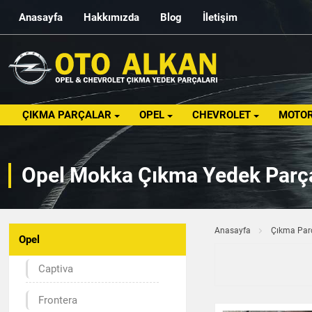
Anasayfa
Hakkımızda
Blog
İletişim
ÇIKMA PARÇALAR
OPEL
CHEVROLET
MOTOR
Opel Mokka Çıkma Yedek Parçal
Anasayfa
Çıkma Par
Opel
Captiva
Frontera