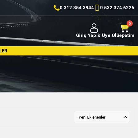
0 312 354 3944
0 532 374 6226
Giriş Yap & Üye Ol
Sepetim
LER
Yeni Eklenenler