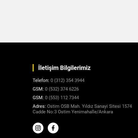
İletişim Bilgilerimiz
Telefon:
0 (312) 354 3944
GSM:
0 (532) 374 6226
GSM:
0 (553) 112 7344
Adres:
Ostim OSB Mah. Yıldız Sanayi Sitesi 1574
Cadde No:3 Ostim Yenimahalle/Ankara