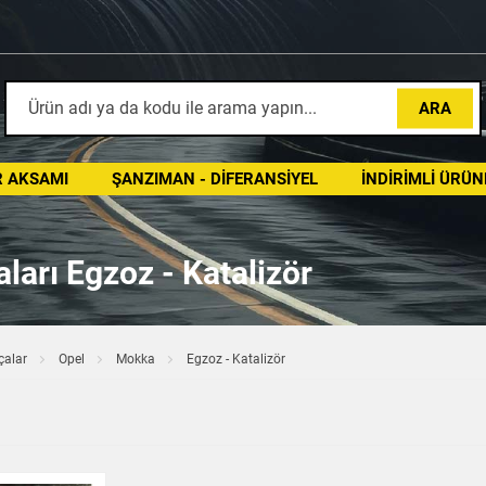
ARA
 AKSAMI
ŞANZIMAN - DIFERANSIYEL
İNDIRIMLI ÜRÜN
arı Egzoz - Katalizör
çalar
Opel
Mokka
Egzoz - Katalizör