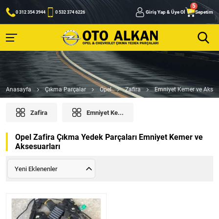
Giriş Yap & Üye Ol
Sepetim
0 312 354 3944
0 532 374 6226
Anasayfa
Çıkma Parçalar
Opel
Zafira
Emniyet Kemer ve Akses
Zafira
Emniyet Ke...
Opel Zafira Çıkma Yedek Parçaları Emniyet Kemer ve
Aksesuarları
Yeni Eklenenler