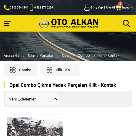
Giriş Yap & Üye Ol
Sepetim
0 312 354 3944
0 532 374 6226
Anasayfa
Çıkma Parçalar
Opel
Combo
Kilit - Kontak
Combo
Kilit - Ko...
Opel Combo Çıkma Yedek Parçaları Kilit - Kontak
Yeni Eklenenler