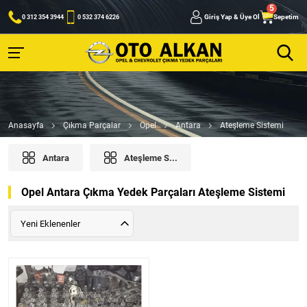
Giriş Yap & Üye Ol
Sepetim
0 312 354 3944
0 532 374 6226
Anasayfa
Çıkma Parçalar
Opel
Antara
Ateşleme Sistemi
Antara
Ateşleme S...
Opel Antara Çıkma Yedek Parçaları Ateşleme Sistemi
Yeni Eklenenler