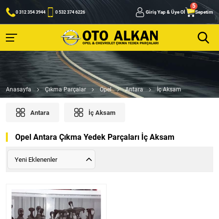
Giriş Yap & Üye Ol
Sepetim
0 312 354 3944
0 532 374 6226
Anasayfa
Çıkma Parçalar
Opel
Antara
İç Aksam
Antara
İç Aksam
Opel Antara Çıkma Yedek Parçaları İç Aksam
Yeni Eklenenler