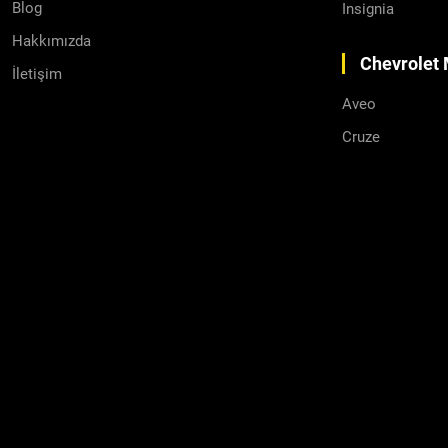
Blog
Insignia
Direksiyon
Hakkımızda
Şarj Dinamoları
Chevrolet 
İletişim
Marş Dinamoları
Aveo
Cruze