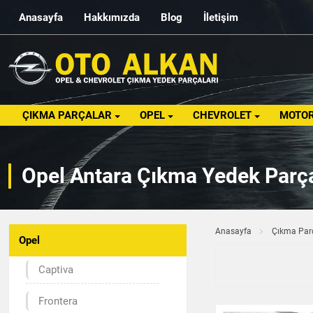
Anasayfa
Hakkımızda
Blog
İletişim
ÇIKMA PARÇALAR
OPEL
CHEVROLET
MOTOR
Opel Antara Çıkma Yedek Parça
Anasayfa
Çıkma Par
Opel
Captiva
Frontera