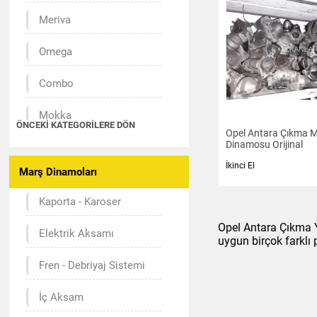
Meriva
Omega
Combo
Mokka
ÖNCEKI KATEGORILERE DÖN
Opel Antara Çıkma 
Antara
Dinamosu Orijinal
İkinci El
Marş Dinamoları
Zafira
Kaporta - Karoser
Vectra
Opel Antara Çıkma Y
Elektrik Aksamı
Astra
uygun birçok farklı
Fren - Debriyaj Sistemi
Corsa
İç Aksam
Insignia