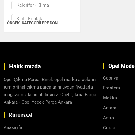
Kalorifer - Klima
Kilit - Kontak
ÖNCEKI KATEGORILERE DÖN
Motor Aksamı
Radyatör - Fan
Şanzıman - Diferansiyel
Hakkımızda
Opel Model
Yakıt Sistemi
Captiva
Opel Çıkma Parça: Binek opel marka araçların
Filtre
tüm orjinal çıkma parçalarını uygun fiyatlarla
Frontera
mağazamızda bulabilirsiniz. Opel Çıkma Parça
Mokka
Ateşleme Sistemi
Ankara - Opel Yedek Parça Ankara
Antara
Emniyet Kemer ve
Kurumsal
Astra
Aksesuarları
Anasayfa
Corsa
Süspansiyon ve