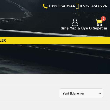
0 312 354 3944
0 532 374 6226
Giriş Yap & Üye Ol
Sepetim
LER
Yeni Eklenenler