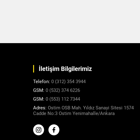
İletişim Bilgilerimiz
Telefon:
0 (312) 354 3944
GSM:
0 (532) 374 6226
GSM:
0 (553) 112 7344
Adres:
Ostim OSB Mah. Yıldız Sanayi Sitesi 1574
Cadde No:3 Ostim Yenimahalle/Ankara