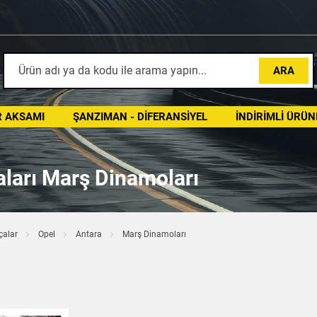
ARA
 AKSAMI
ŞANZIMAN - DIFERANSIYEL
İNDIRIMLI ÜRÜN
ları Marş Dinamoları
çalar
Opel
Antara
Marş Dinamoları